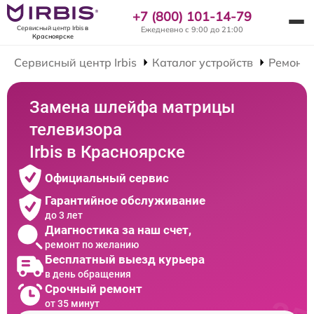
+7 (800) 101-14-79
Сервисный центр Irbis
в
Ежедневно с 9:00 до 21:00
Красноярске
Сервисный центр Irbis
Каталог устройств
Ремонт 
Замена шлейфа матрицы
телевизора
Irbis в Красноярске
Официальный сервис
Гарантийное обслуживание
до 3 лет
Диагностика за наш счет,
ремонт по желанию
Бесплатный выезд курьера
в день обращения
Срочный ремонт
от 35 минут