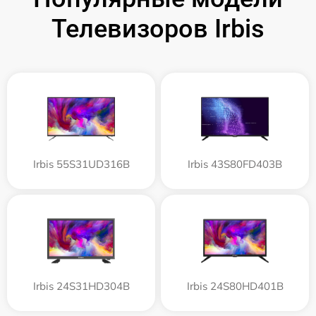
Телевизоров Irbis
Irbis 55S31UD316B
Irbis 43S80FD403B
Irbis 24S31HD304B
Irbis 24S80HD401B