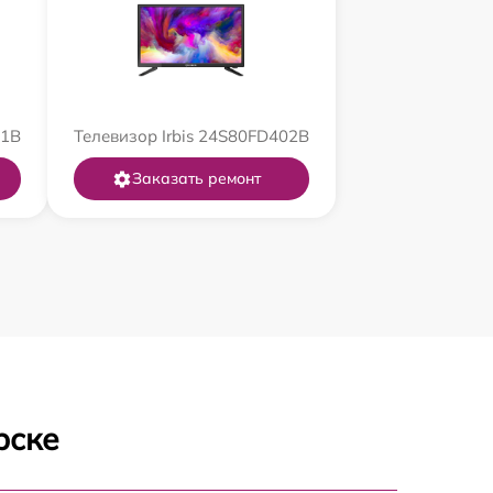
01B
Телевизор Irbis 24S80FD402B
Заказать ремонт
рске