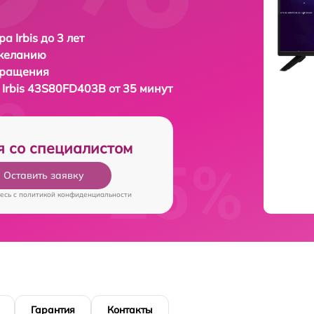
а Irbis до 3 лет
 желанию
бращения
а
Irbis 43S80FD403B от 35 минут
я со специалистом
Оставить заявку
есь c
политикой конфиденциальности
Гарантия
Контакты