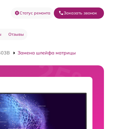
Статус ремонта
Заказать звонок
ы
Отзывы
403B
Замена шлейфа матрицы