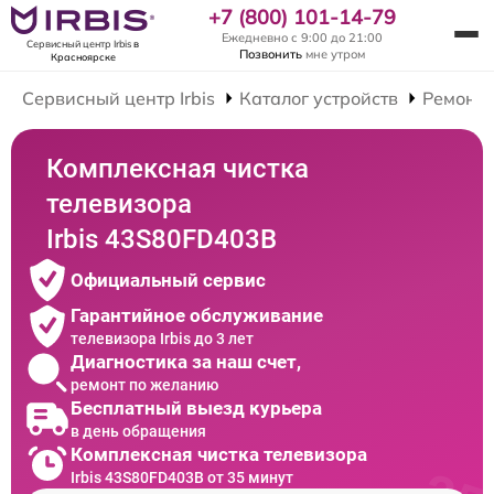
+7 (800) 101-14-79
Ежедневно с 9:00 до 21:00
Сервисный центр Irbis
в
Позвонить
мне утром
Красноярске
Сервисный центр Irbis
Каталог устройств
Ремонт 
Комплексная чистка
телевизора
Irbis 43S80FD403B
Официальный сервис
Гарантийное обслуживание
телевизора Irbis до 3 лет
Диагностика за наш счет,
ремонт по желанию
Бесплатный выезд курьера
в день обращения
Комплексная чистка телевизора
Irbis 43S80FD403B от 35 минут