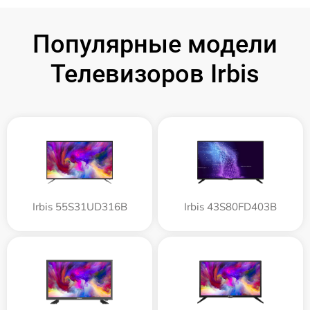
Популярные модели
Телевизоров Irbis
Irbis 55S31UD316B
Irbis 43S80FD403B