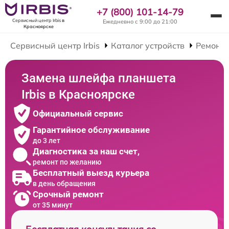
+7 (800) 101-14-79
Сервисный центр Irbis
в
Ежедневно с 9:00 до 21:00
Красноярске
Сервисный центр Irbis
Каталог устройств
Ремонт
Замена шлейфа планшета
Irbis в Красноярске
Официальный сервис
Гарантийное обслуживание
до 3 лет
Диагностика за наш счет,
ремонт по желанию
Бесплатный выезд курьера
в день обращения
Срочный ремонт
от 35 минут