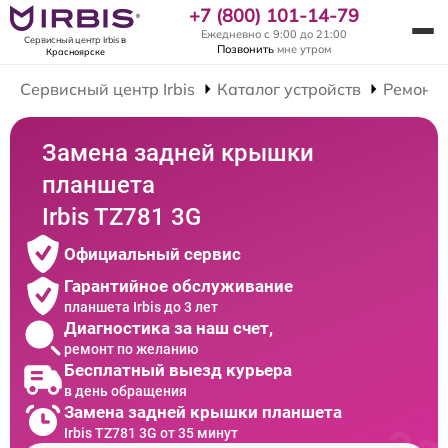
+7 (800) 101-14-79
Ежедневно с 9:00 до 21:00
Сервисный центр Irbis
в
Позвонить
мне утром
Красноярске
Сервисный центр Irbis
Каталог устройств
Ремонт
Замена задней крышки
планшета
Irbis TZ781 3G
Официальный сервис
Гарантийное обслуживание
планшета Irbis до 3 лет
Диагностика за наш счет,
ремонт по желанию
Бесплатный выезд курьера
в день обращения
Замена задней крышки планшета
Irbis TZ781 3G от 35 минут