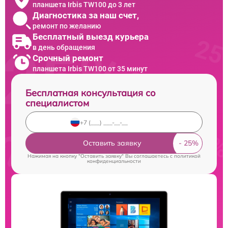
планшета Irbis TW100 до 3 лет
Диагностика за наш счет,
ремонт по желанию
Бесплатный выезд курьера
в день обращения
Срочный ремонт
планшета Irbis TW100 от 35 минут
Бесплатная консультация со
специалистом
Оставить заявку
Нажимая на кнопку "Оставить заявку" Вы соглашаетесь c
политикой
конфиденциальности