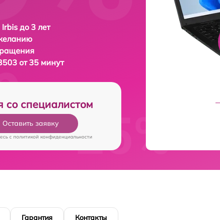
Irbis до 3 лет
 желанию
бращения
3503 от 35 минут
я со специалистом
Оставить заявку
есь c
политикой конфиденциальности
Гарантия
Контакты