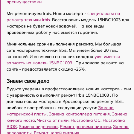
преимуществами
.
Мы ремонтируем Irbis. Наши мастера -
специалисты по
ремонту техники Irbis
. Восстановить модель 15NBC1003 для
мастеров не будет новой задачей. На все виды
проведенных работ у нас имеется гарантия.
Минимальные сроки выполнения ремонта. Мы большая
сеть мастерских техники Irbis. Мы имеем более 20 тыс.
запчастей. И возможно на наших складах
уже имеется
запчасть на модель 15NBC1003
. При заказе ремонта на
сайте - предоставляется скидка -25%.
Знаем свое дело
Будьте уверены в профессионализме наших мастеров - они
с уверенностью выполнят ремонт Irbis 15NBC1003 . По
данным наших мастеров в Красноярске по ремонту Irbis,
наиболее востребованы следующие услуги:
Замена
материнской платы
,
Замена контроллера питания
,
Замена
южного моста
,
Чистка от пыли
,
Настройка ОС
,
Настройка
BIOS
,
Замена видеочипа
,
Ремонт разъема питания
,
Замена
видеокарты
,
Ремонт цепей питания
.