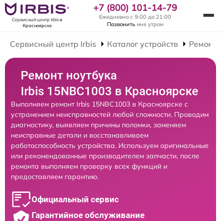
+7 (800) 101-14-79
Ежедневно с 9:00 до 21:00
Сервисный центр Irbis
в
Позвонить
мне утром
Красноярске
Сервисный центр Irbis
Каталог устройств
Ремонт 
Ремонт ноутбука
Irbis 15NBC1003 в Красноярске
Выполняем ремонт Irbis 15NBC1003 в Красноярске с
устранением неисправностей любой сложности. Проводим
диагностику, выявляем причины поломки, заменяем
неисправные детали и восстанавливаем
работоспособность устройства. Используем оригинальные
или рекомендованные производителем запчасти, после
ремонта выполняем проверку всех функций и
предоставляем гарантию.
Официальный сервис
Гарантийное обслуживание