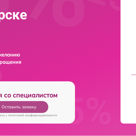
ярске
 желанию
бращения
я со специалистом
Оставить заявку
есь c
политикой конфиденциальности